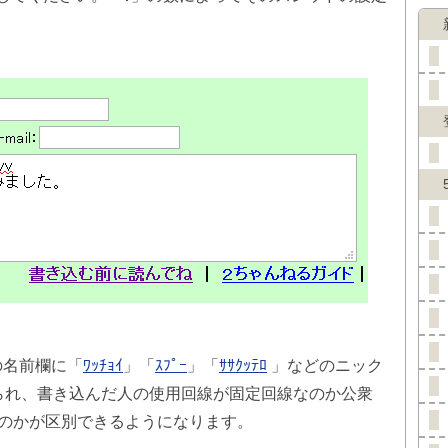
の名前欄に「
ﾜｯﾁｮｲ
」「
ｽﾌﾟｰ
」「
ｻｻｸｯﾃﾛ
」などのニック
けられ、書き込んだ人の使用回線が固定回線なのか公衆
線なのかが区別できるようになります。