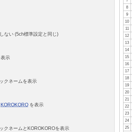
7
8
9
10
11
ない (5ch標準設定と同じ)
12
13
14
15
表示
16
17
18
ニックネームを表示
19
20
21
と
KOROKORO
を表示
22
23
24
25
ックネームとKOROKOROを表示