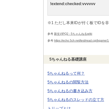
!extend:checked:vvvvvv
※1 ただし本来IDが付く板でIDを
参考
新生VIPQ2 - 5ちゃんねるwiki
参考
https://echo.5ch.net/test/read.cgi/bgame
5ちゃんねる基礎講座
5ちゃんねるって何？
5ちゃんねるの閲覧方法
5ちゃんねるの書き込み方
5ちゃんねるのスレッドの立て方
トリップとは