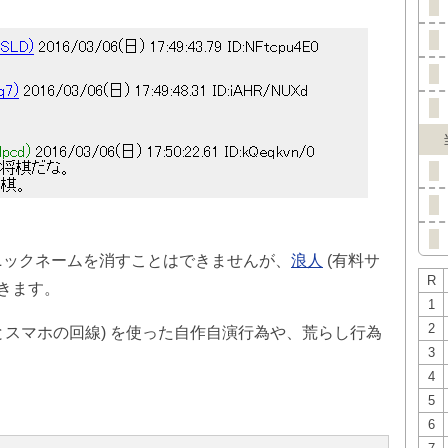
ニックネームを消すことはできませんが、
浪人
(有料サ
R
できます。
1
2
とスマホの回線) を使った自作自演行為や、荒らし行為
3
4
5
6