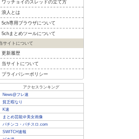
ワッチョイのスレッドの立て方
浪人とは
5ch専用ブラウザについて
5chまとめツールについて
当サイトについて
更新履歴
当サイトについて
プライバシーポリシー
アクセスランキング
News@フレ速
貧乏暇なり
K速
まとめ芸能＠美女画像
パチンコ・パチスロ.com
SWITCH速報