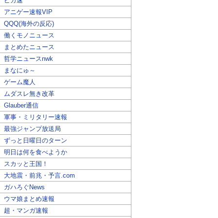
ピカ速
アニゲー速報VIP
QQQ(海外の反応)
働くモノニュース
まとめたニュース
哲学ニュースnwk
まなにゅ～
ゲーム魔人
ムダスレ無き改革
Glauber通信
軍事・ミリタリー速報
最強ジャンプ放送局
ずっと日曜日のターン
明日は何を食べようか
スカッと王国！
大地震・前兆・予言.com
ガハろぐNews
ウマ娘まとめ速報
超・マンガ速報