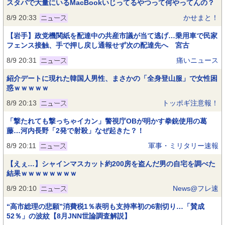
スタバで大量にいるMacBookいじってるやつって何やってんの？
8/9 20:33
かせまと！
【岩手】政党機関紙を配達中の共産市議が当て逃げ…乗用車で民家
フェンス接触、手で押し戻し通報せず次の配達先へ 宮古
8/9 20:31
痛いニュース
紹介デートに現れた韓国人男性、まさかの「全身登山服」で女性困
惑ｗｗｗｗｗ
8/9 20:13
トッポギ注意報！
「撃たれても撃っちゃイカン」警視庁OBが明かす拳銃使用の葛
藤…河内長野「2発で射殺」なぜ起きた？！
8/9 20:11
軍事・ミリタリー速報
【えぇ…】シャインマスカット約200房を盗んだ男の自宅を調べた
結果ｗｗｗｗｗｗｗｗ
8/9 20:10
News@フレ速
“高市総理の悲願”消費税1％表明も支持率初の6割切り…「賛成
52％」の波紋【8月JNN世論調査解説】