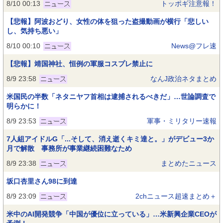
8/10 00:13
トッポギ注意報！
【悲報】阿波おどり、女性の体を狙った盗撮動画が横行「悲しい
し、気持ち悪い」
8/10 00:10
News@フレ速
【悲報】靖国神社、恒例の軍服コスプレ禁止に
8/9 23:58
なんJ政治ネタまとめ
米国民の半数「ネタニヤフ首相は逮捕されるべきだ」…世論調査で
明らかに！
8/9 23:53
軍事・ミリタリー速報
7人組アイドルG「...そして、消え逝くキミ達と。」がデビュー3か
月で解散 事務所が事業継続困難なため
8/9 23:38
まとめたニュース
坂口杏里さん98に到達
8/9 23:09
2chニュース超速まとめ＋
米中のAI開発競争「中国が優位に立っている」…米新興企業CEOが