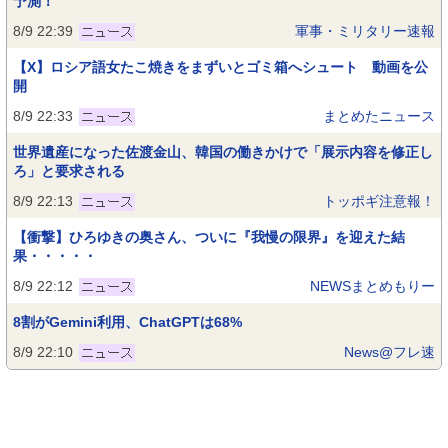
予測！
8/9 22:39
軍事・ミリタリー速報
【X】ロシア語女たこ焼きをまずいとゴミ箱へシュート 動画を公
開
8/9 22:33
まとめたニュース
世界遺産になった佐渡金山、韓国の働きかけで「展示内容を修正し
ろ」と要求される
8/9 22:13
トッポギ注意報！
【衝撃】ひろゆきの奥さん、ついに『我慢の限界』を迎えた結
果・・・・・
8/9 22:12
NEWSまとめもりー
8割がGemini利用、ChatGPTは68%
8/9 22:10
News@フレ速