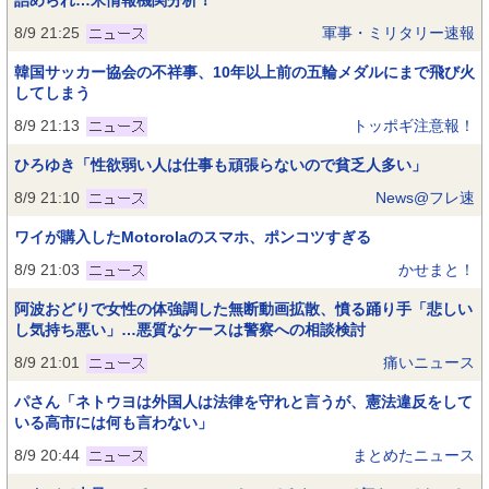
詰められ…米情報機関分析！
8/9 21:25
軍事・ミリタリー速報
韓国サッカー協会の不祥事、10年以上前の五輪メダルにまで飛び火
してしまう
8/9 21:13
トッポギ注意報！
ひろゆき「性欲弱い人は仕事も頑張らないので貧乏人多い」
8/9 21:10
News@フレ速
ワイが購入したMotorolaのスマホ、ポンコツすぎる
8/9 21:03
かせまと！
阿波おどりで女性の体強調した無断動画拡散、憤る踊り手「悲しい
し気持ち悪い」…悪質なケースは警察への相談検討
8/9 21:01
痛いニュース
パさん「ネトウヨは外国人は法律を守れと言うが、憲法違反をして
いる高市には何も言わない」
8/9 20:44
まとめたニュース