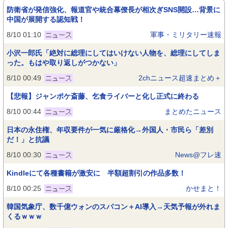
防衛省が発信強化、報道官や統合幕僚長が相次ぎSNS開設…背景に
中国が展開する認知戦！
8/10 01:10
軍事・ミリタリー速報
小沢一郎氏「絶対に総理にしてはいけない人物を、総理にしてしま
った。もはや取り返しがつかない」
8/10 00:49
2chニュース超速まとめ＋
【悲報】ジャンポケ斎藤、乞食ライバーと化し正式に終わる
8/10 00:44
まとめたニュース
日本の永住権、年収要件が一気に厳格化→外国人・市民ら「差別
だ！」と抗議
8/10 00:30
News@フレ速
Kindleにて各種書籍が激安に 半額超割引の作品多数！
8/10 00:25
かせまと！
韓国気象庁、数千億ウォンのスパコン＋AI導入→天気予報が外れま
くるｗｗｗ