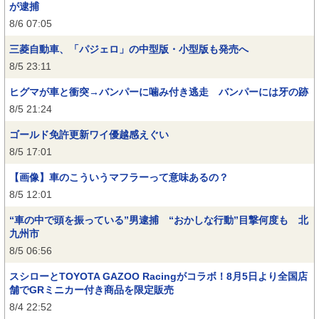
が逮捕
8/6 07:05
三菱自動車、「パジェロ」の中型版・小型版も発売へ
8/5 23:11
ヒグマが車と衝突→バンパーに噛み付き逃走 バンパーには牙の跡
8/5 21:24
ゴールド免許更新ワイ優越感えぐい
8/5 17:01
【画像】車のこういうマフラーって意味あるの？
8/5 12:01
“車の中で頭を振っている”男逮捕 “おかしな行動”目撃何度も 北
九州市
8/5 06:56
スシローとTOYOTA GAZOO Racingがコラボ！8月5日より全国店
舗でGRミニカー付き商品を限定販売
8/4 22:52