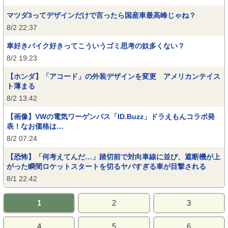
マツダ3ってデザインだけで言ったら国産車最高峰じゃね？
8/2 22:37
車好きバイク好きってこういうゴミ思考の奴多くない？
8/2 19:23
【ホンダ】「アコード」の外装デザインを変更 アメリカンテイス
ト薄まる
8/2 13:42
【画像】VWの電気ワーゲンバス「ID.Buzz」ドラえもんコラボ発
表！なお価格は…
8/2 07:24
【恐怖】「何考えてんだ…」踏切前で対向車線に並び、遮断機が上
がった瞬間ロケットスタートを切るヤバすぎる車が目撃される
8/1 22:42
1
2
3
4
5
6