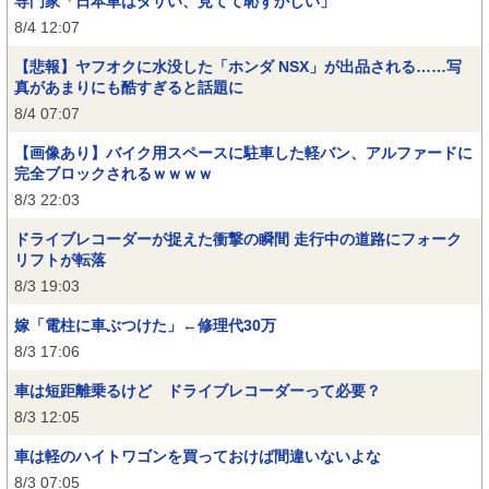
専門家「日本車はダサい、見てて恥ずかしい」
8/4 12:07
【悲報】ヤフオクに水没した「ホンダ NSX」が出品される……写
真があまりにも酷すぎると話題に
8/4 07:07
【画像あり】バイク用スペースに駐車した軽バン、アルファードに
完全ブロックされるｗｗｗｗ
8/3 22:03
ドライブレコーダーが捉えた衝撃の瞬間 走行中の道路にフォーク
リフトが転落
8/3 19:03
嫁「電柱に車ぶつけた」←修理代30万
8/3 17:06
車は短距離乗るけど ドライブレコーダーって必要？
8/3 12:05
車は軽のハイトワゴンを買っておけば間違いないよな
8/3 07:05