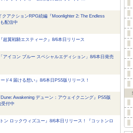
ンRPG続編『Moonlighter 2: The Endless
験版も配信中
 『超翼戦騎エスティーク』8/6本日リリース
ー「アイコン ブルー スペシャルエディション」8/6本日発売
ド4 届ける想い』8/6本日PS5版リリース！
e: Awakening デューン：アウェイクニング』PS5版
約受付中
ン ロックウィズユー』8/6本日リリース！『コットンロ