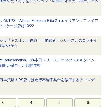
の見下ろし型アクション『Kusan: オオカミの街』PS5
S『Aliens: Fireteam Elite 2（エイリアン：ファイア
ッケージ版は10/22
新キャラ「ヤスミン」参戦！「鬼武者」シリーズとのコラボイ
は8/7から
 Reincarnation』8/4本日リリース！エマのリアルタイム
戦略が融合した戦闘体験
0万本突破！PS版では進行不能不具合を修正するアップデ
3
4
5
6