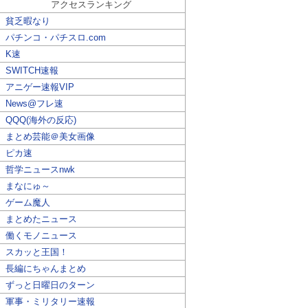
アクセスランキング
貧乏暇なり
パチンコ・パチスロ.com
K速
SWITCH速報
アニゲー速報VIP
News@フレ速
QQQ(海外の反応)
まとめ芸能＠美女画像
ピカ速
哲学ニュースnwk
まなにゅ～
ゲーム魔人
まとめたニュース
働くモノニュース
スカッと王国！
長編にちゃんまとめ
ずっと日曜日のターン
軍事・ミリタリー速報