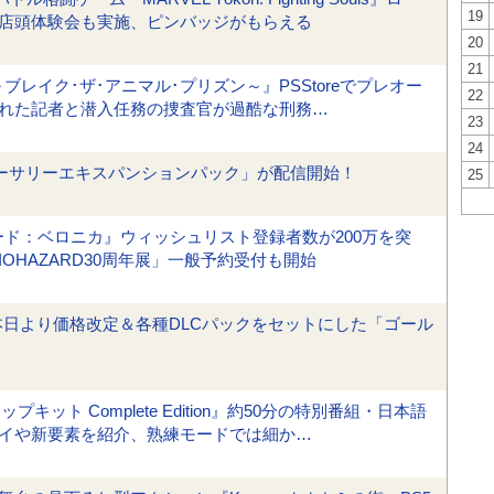
19
店頭体験会も実施、ピンバッジがもらえる
20
21
Dawn ～ブレイク･ザ･アニマル･プリズン～』PSStoreでプレオー
22
れた記者と潜入任務の捜査官が過酷な刑務…
23
24
ーサリーエキスパンションパック」が配信開始！
25
コード：ベロニカ』ウィッシュリスト登録者数が200万を突
F BIOHAZARD30周年展」一般予約受付も開始
本日より価格改定＆各種DLCパックをセットにした「ゴール
アップキット Complete Edition』約50分の特別番組・日本語
イや新要素を紹介、熟練モードでは細か…