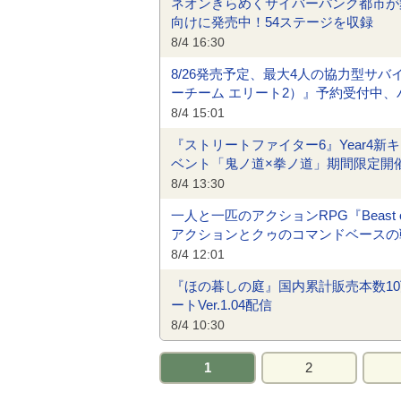
ネオンきらめくサイバーパンク都市が舞台
向けに発売中！54ステージを収録
8/4 16:30
8/26発売予定、最大4人の協力型サバイバルTP
ーチーム エリート2）』予約受付中、パ
8/4 15:01
『ストリートファイター6』Year4
ベント「鬼ノ道×拳ノ道」期間限定開催
8/4 13:30
一人と一匹のアクションRPG『Beast of
アクションとクゥのコマンドベースの
8/4 12:01
『ほの暮しの庭』国内累計販売本数1
ートVer.1.04配信
8/4 10:30
1
2