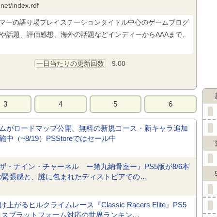
net/index.rdf
＝ゲーマーの語り場プレイステーションタイトル中心のゲームブログ
や話題、評価感想、海外の話題などインディーからAAAまで、
一日当たりの更新回数
9.00
3
4
5
6
チームがロードマップ公開、無料の新規コース・新キャラ追加
~8/19）PSStoreではセール中
・ナイン・チャーネル ー第九納骨室ー』PS5版が8/6本
限の緊張感と、謎に包まれたディストピアでの…
ヒルクライムレース『Classic Racers Elite』PS5
クロスプラットフォーム対応の世界ランキン…