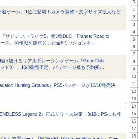
R
1
』PSStore「新着ゲーム」1位に登場！カメラ調整・文字サイズ拡大など
2
3
4
ン ストライク5』第1弾DLC「France: Road to
5
」がリリース、同作戦を題材とした全6ミッションを…
6
7
抜けるリアル系レーシングゲーム『Gear.Club
8
リミテッド3）』10/8発売予定、パッケージ版も予約受…
9
10
11
: Hunting Grounds』PS5パッケージが12/10発売決
12
13
14
ESS Legend 2』正式リリース決定！9/18にPSにも登
15
16
17
18
闘ゲーム『MARVEL Tōkon: Fighting Souls』ロー