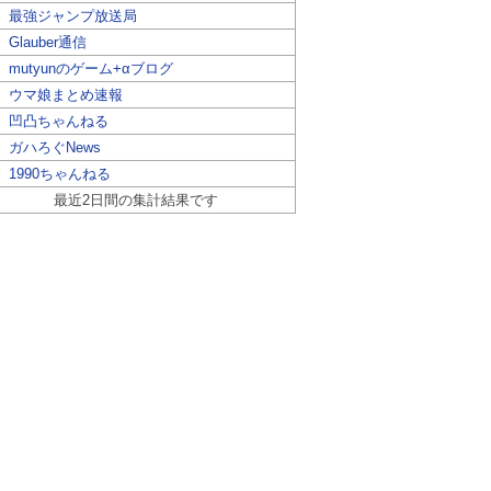
最強ジャンプ放送局
Glauber通信
mutyunのゲーム+αブログ
ウマ娘まとめ速報
凹凸ちゃんねる
ガハろぐNews
1990ちゃんねる
最近2日間の集計結果です