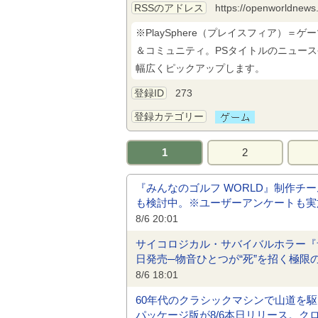
RSSのアドレス
https://openworldnews.
※PlaySphere（プレイスフィア）
＆コミュニティ。PSタイトルのニュース
幅広くピックアップします。
登録ID
273
登録カテゴリー
1
2
『みんなのゴルフ WORLD』制作
も検討中。※ユーザーアンケートも実施中（
8/6 20:01
サイコロジカル・サバイバルホラー『ザ
日発売─物音ひとつが“死”を招く極
8/6 18:01
60年代のクラシックマシンで山道を駆け上がる
パッケージ版が8/6本日リリース。