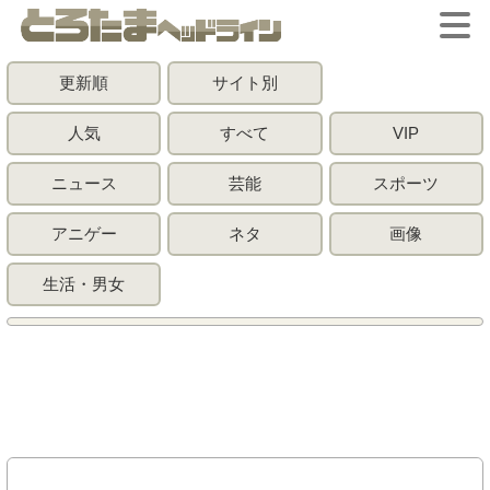
更新順
サイト別
人気
すべて
VIP
ニュース
芸能
スポーツ
アニゲー
ネタ
画像
生活・男女